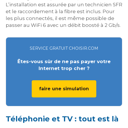
L’installation est assurée par un technicien SFR
et le raccordement à la fibre est inclus. Pour
les plus connectés, il est même possible de
passer au WiFi 6 avec un débit boosté à 2 Gb/s.
SERVICE GRATUIT CHOISIR.COM
Êtes-vous sûr de ne pas payer votre
Internet trop cher ?
faire une simulation
Téléphonie et TV : tout est là