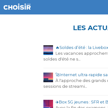
LES ACTU
🔥​Soldes d’été : la Liveb
Les vacances approchent,
soldes d'été ne s...
🚀​Internet ultra-rapide 
À l'approche des grands 
sessions de streami...
✈️​Box 5G jeunes : SFR et
Avec la fin des examens, l