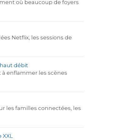
e moment où beaucoup de foyers
es Netflix, les sessions de
 haut débit
ent à enflammer les scènes
r les familles connectées, les
re XXL