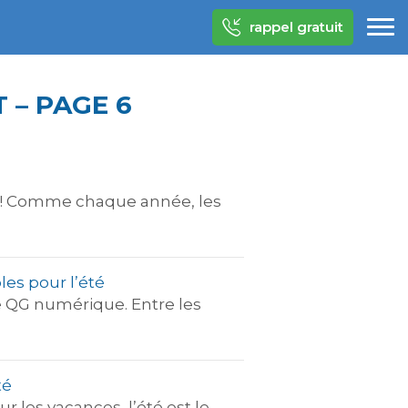
rappel gratuit
 – PAGE 6
si ! Comme chaque année, les
les pour l’été
e QG numérique. Entre les
té
r les vacances, l’été est le