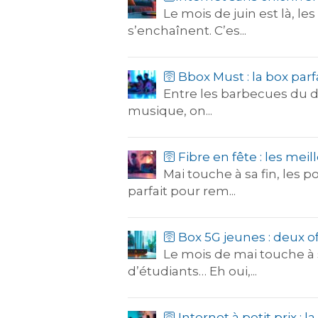
Le mois de juin est là, l
s’enchaînent. C’es...
🛜 Bbox Must : la box pa
Entre les barbecues du di
musique, on...
🛜 Fibre en fête : les mei
Mai touche à sa fin, les 
parfait pour rem...
🛜 Box 5G jeunes : deux 
Le mois de mai touche à s
d’étudiants… Eh oui,...
🛜 Internet à petit prix : 