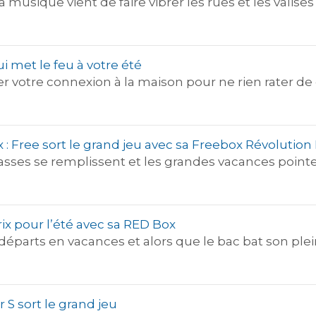
e la musique vient de faire vibrer les rues et les vali
ui met le feu à votre été
r votre connexion à la maison pour ne rien rater de 
x : Free sort le grand jeu avec sa Freebox Révolution
asses se remplissent et les grandes vacances pointen
rix pour l’été avec sa RED Box
départs en vacances et alors que le bac bat son ple
r S sort le grand jeu