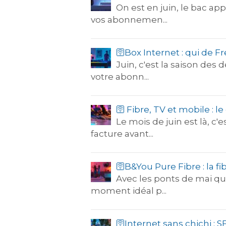
On est en juin, le bac ap
vos abonnemen...
🛜Box Internet : qui de F
Juin, c'est la saison des
votre abonn...
🛜 Fibre, TV et mobile :
Le mois de juin est là, c'
facture avant...
🛜B&You Pure Fibre : la f
Avec les ponts de mai qui
moment idéal p...
🛜Internet sans chichi : SF