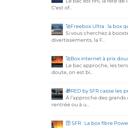
Le bac est fini, la fête d
C'est of...
🚀Freebox Ultra : la box q
Si vous cherchez à booste
divertissements, la F...
🚀Box internet à prix dou
Le bac approche, les terr
doute, on est bi...
🎁​RED by SFR casse les p
À l’approche des grands 
rentrée ou à u...
🛜 SFR : La box fibre Powe