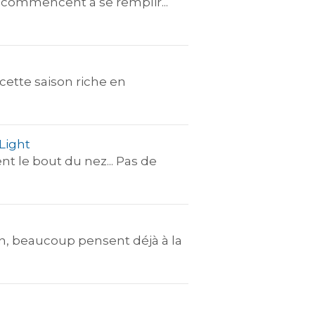
ses commencent à se remplir...
cette saison riche en
 Light
t le bout du nez... Pas de
in, beaucoup pensent déjà à la