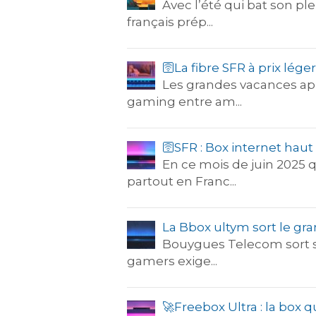
Avec l’été qui bat son pl
français prép...
🛜La fibre SFR à prix lége
Les grandes vacances appr
gaming entre am...
🛜SFR : Box internet hau
En ce mois de juin 2025 q
partout en Franc...
La Bbox ultym sort le gr
Bouygues Telecom sort sa 
gamers exige...
🚀​Freebox Ultra : la box 