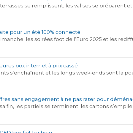
es terrasses se remplissent, les valises se préparent 
rfaite pour un été 100% connecté
manche, les soirées foot de l’Euro 2025 et les rediff
lleures box internet à prix cassé
ponts s’enchaînent et les longs week-ends sont là po
offres sans engagement à ne pas rater pour déménage
a fin, les partiels se terminent, les cartons s’empi
la RED box fait le show