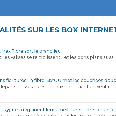
ALITÉS SUR LES BOX INTERNET
ox Max Fibre sort le grand jeu
 les valises se remplissent… et les bons plans aus
sans fioritures : la fibre B&YOU met les bouchées doub
départs en vacances , la maison devient un véritabl
 Bouygues dégainent leurs meilleures offres pour l’é
es festivals qui s’enchaînent et les valises prêtes pou