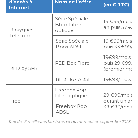
d’accès à
Nom de l’offre
(en € TTC)
Internet
Série Spéciale
19 €99/mois p
Bbox Fibre
an puis 37 €99
Bouygues
optique
Telecom
Série Spéciale
19 €99/mois du
Bbox ADSL
puis 33 €99/m
19€99/mois dur
RED Box Fibre
puis 29 €99/m
RED by SFR
(premier mois 
RED Box ADSL
19€99/mois
Freebox Pop
29 €99/mois
Fibre optique
Free
durant un an p
Freebox Pop
39 €99/mois.
ADSL
Tarif des 3 meilleures box Internet du moment en septembre 2023