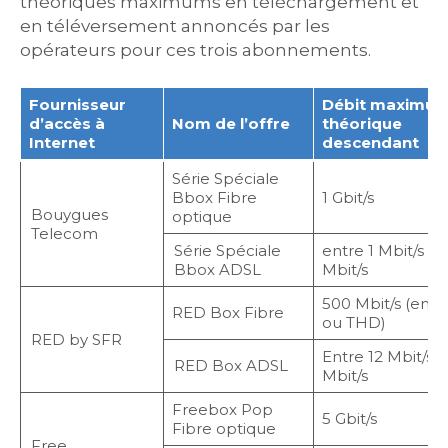
théoriques maximums en téléchargement et
en téléversement annoncés par les
opérateurs pour ces trois abonnements.
Fournisseur
Débit maximu
d’accès à
Nom de l’offre
théorique
Internet
descendant
Série Spéciale
Bbox Fibre
1 Gbit/s
Bouygues
optique
Telecom
Série Spéciale
entre 1 Mbit/s et
Bbox ADSL
Mbit/s
500 Mbit/s (en fi
RED Box Fibre
ou THD)
RED by SFR
Entre 12 Mbit/s e
RED Box ADSL
Mbit/s
Freebox Pop
5 Gbit/s
Fibre optique
Free