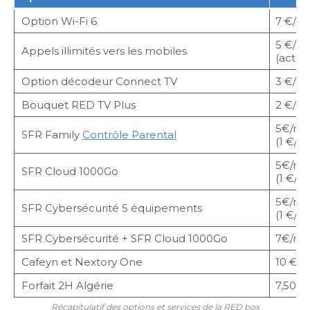
Option Wi-Fi 6
7 €/mo
5 €/mo
Appels illimités vers les mobiles
(actue
Option décodeur Connect TV
3 €/mo
Bouquet RED TV Plus
2 €/mo
5€/mo
SFR Family
Contrôle Parental
(1 €/mo
5€/mo
SFR Cloud 1000Go
(1 €/mo
5€/mo
SFR Cybersécurité 5 équipements
(1 €/mo
SFR Cybersécurité + SFR Cloud 1000Go
7€/moi
Cafeyn et Nextory One
10 €/m
Forfait 2H Algérie
7,50€/
Récapitulatif des options et services de la RED box