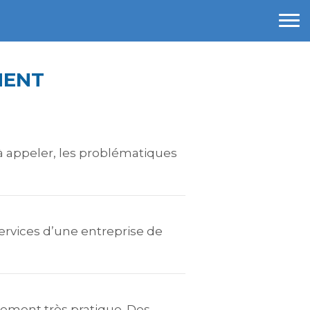
MENT
à appeler, les problématiques
services d’une entreprise de
gement très pratique. Des