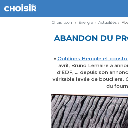
Choisir.com
Énergie
Actualités
Aba
ABANDON DU PRO
«
Oublions Hercule et constr
avril, Bruno Lemaire a anno
d’EDF, … depuis son annonce
véritable levée de boucliers.
du fourn