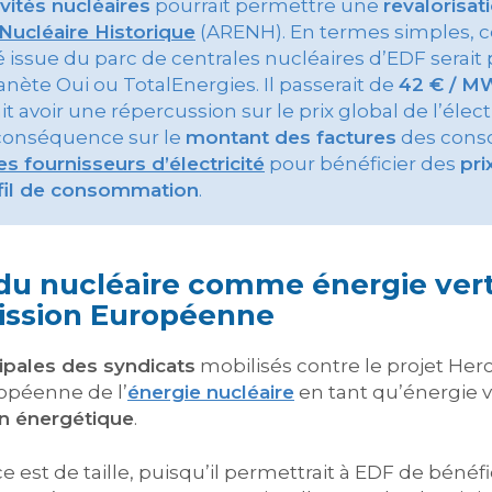
ivités nucléaires
pourrait permettre une
revalorisati
 Nucléaire Historique
(ARENH). En termes simples, cel
té issue du parc de centrales nucléaires d’EDF serait
nète Oui ou TotalEnergies. Il passerait de
42 € / M
avoir une répercussion sur le prix global de l’électr
 conséquence sur le
montant des factures
des conso
 fournisseurs d’électricité
pour bénéficier des
pri
fil de consommation
.
du nucléaire comme énergie ver
ission Européenne
ipales des syndicats
mobilisés contre le projet Herc
opéenne de l’
énergie nucléaire
en tant qu’énergie v
on énergétique
.
 est de taille, puisqu’il permettrait à EDF de bénéf