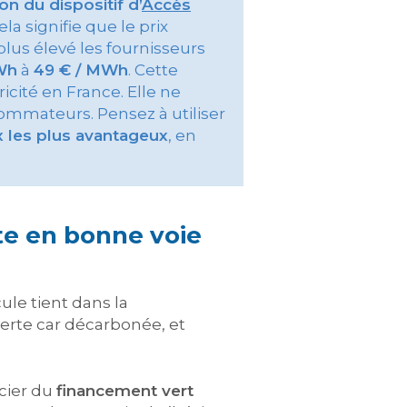
on du dispositif d’
Accès
a signifie que le prix
 plus élevé les fournisseurs
Wh
à
49 € / MWh
. Cette
icité en France. Elle ne
mmateurs. Pensez à utiliser
x les plus avantageux
, en
te en bonne voie
ule tient dans la
erte car décarbonée, et
icier du
financement vert