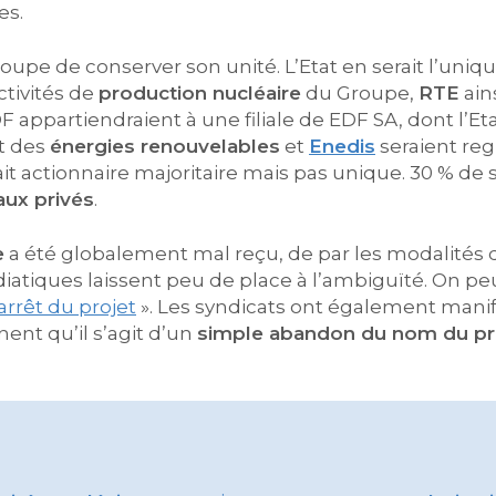
es.
upe de conserver son unité. L’Etat en serait l’unique
tivités de
production nucléaire
du Groupe,
RTE
ain
 appartiendraient à une filiale de EDF SA, dont l’Et
t des
énergies renouvelables
et
Enedis
seraient re
erait actionnaire majoritaire mais pas unique. 30 % 
aux privés
.
e
a été globalement mal reçu, de par les modalités 
atiques laissent peu de place à l’ambiguïté. On pe
 arrêt du projet
». Les syndicats ont également man
ent qu’il s’agit d’un
simple abandon du nom du pr