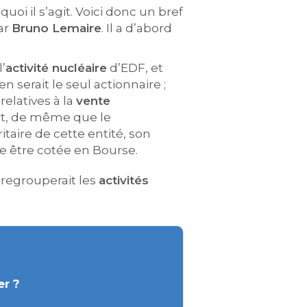
quoi il s’agit. Voici donc un bref
ar
Bruno Lemaire
. Il a d’abord
l’
activité nucléaire
d’EDF, et
en serait le seul actionnaire ;
 relatives à la
vente
ert, de même que le
oritaire de cette entité, son
e être cotée en Bourse.
 regrouperait les
activités
er ?