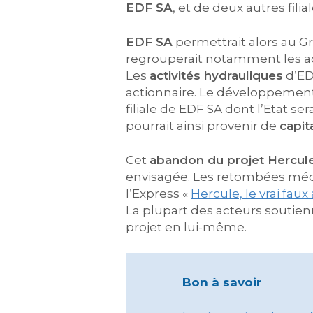
EDF SA
, et de deux autres filial
EDF SA
permettrait alors au Gro
regrouperait notamment les ac
Les
activités hydrauliques
d’EDF
actionnaire. Le développemen
filiale de EDF SA dont l’Etat s
pourrait ainsi provenir de
capit
Cet
abandon du projet Hercul
envisagée. Les retombées médi
l’Express «
Hercule, le vrai faux
La plupart des acteurs soutienn
projet en lui-même.
Bon à savoir