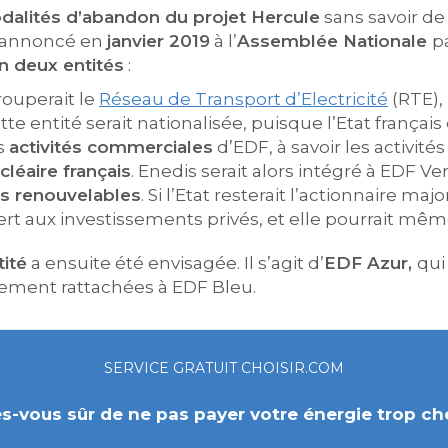
dalités d’abandon du projet Hercule
sans savoir de 
 annoncé en
janvier 2019
à l’
Assemblée Nationale
p
n deux entités
:
rouperait le
Réseau de Transport d’Electricité
(RTE), 
ette entité serait nationalisée, puisque l’Etat français 
es
activités commerciales
d’EDF, à savoir les activités
cléaire français
. Enedis serait alors intégré à EDF V
s renouvelables
. Si l’Etat resterait l’actionnaire maj
ert aux investissements privés, et elle pourrait mêm
tité
a ensuite été envisagée. Il s’agit d’
EDF Azur,
qui
lement rattachées à EDF Bleu.
SERVICE GRATUIT CHOISIR.COM
s-vous sûr de ne pas payer votre énergie trop ch