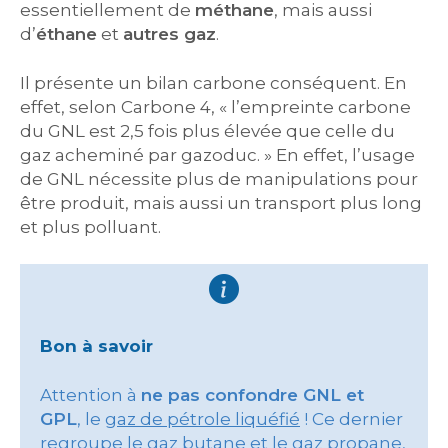
essentiellement de
méthane
, mais aussi
d’
éthane
et
autres gaz
.
Il présente un bilan carbone conséquent. En
effet, selon Carbone 4, « l’empreinte carbone
du GNL est 2,5 fois plus élevée que celle du
gaz acheminé par gazoduc. » En effet, l’usage
de GNL nécessite plus de manipulations pour
être produit, mais aussi un transport plus long
et plus polluant.
Bon à savoir
Attention à
ne pas confondre GNL et
GPL
, le
gaz de pétrole liquéfié
! Ce dernier
regroupe le gaz butane et le gaz propane,