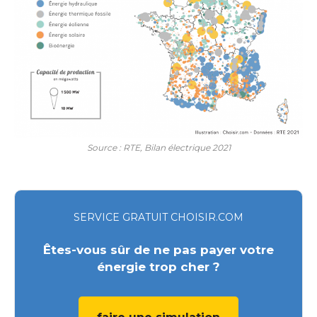
Source : RTE, Bilan électrique 2021
SERVICE GRATUIT CHOISIR.COM
Êtes-vous sûr de ne pas payer votre
énergie trop cher ?