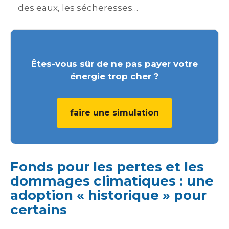
des eaux, les sécheresses…
Êtes-vous sûr de ne pas payer votre
énergie trop cher ?
faire une simulation
Fonds pour les pertes et les
dommages climatiques : une
adoption « historique » pour
certains