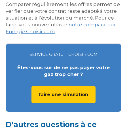
Comparer régulièrement les offres permet de
vérifier que votre contrat reste adapté à votre
situation et à l’évolution du marché. Pour ce
faire, vous pouvez utiliser
notre comparateur
Energie Choisir.com
SERVICE GRATUIT CHOISIR.COM
Êtes-vous sûr de ne pas payer votre
gaz trop cher ?
faire une simulation
D’autres questions à ce