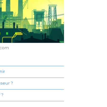
r.com
nir
sseur ?
 ?