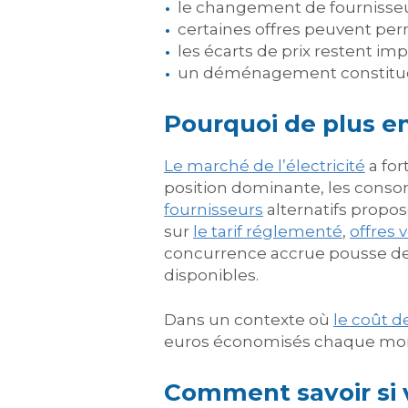
le changement de fournisseur
certaines offres peuvent perm
les écarts de prix restent imp
un déménagement constitue 
Pourquoi de plus en
Le marché de l’électricité
a for
position dominante, les cons
fournisseurs
alternatifs propos
sur
le tarif réglementé
,
offres 
concurrence accrue pousse de
disponibles.
Dans un contexte où
le coût d
euros économisés chaque mois
Comment savoir si v