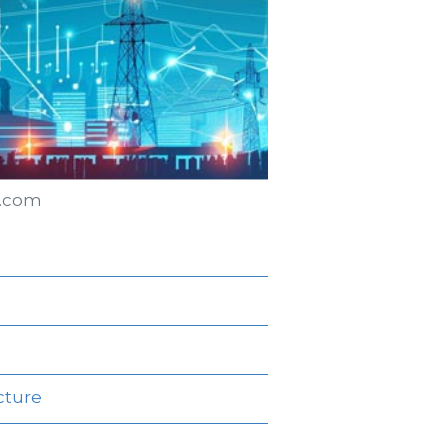
r.com
cture