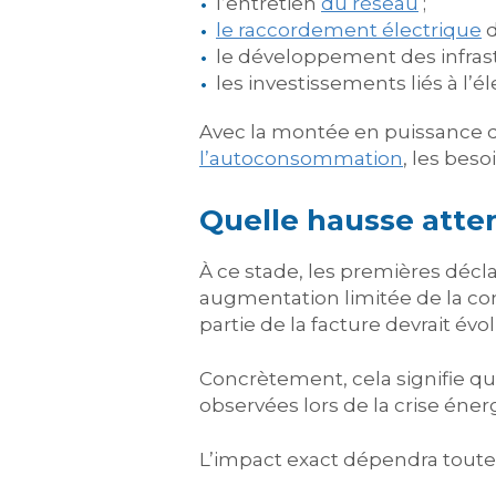
l’entretien
du réseau
;
le raccordement électrique
d
le développement des infras
les investissements liés à l’é
Avec la montée en puissance d
l’autoconsommation
, les bes
Quelle hausse atten
À ce stade, les premières décl
augmentation limitée de la co
partie de la facture devrait évo
Concrètement, cela signifie q
observées lors de la crise éner
L’impact exact dépendra toutef