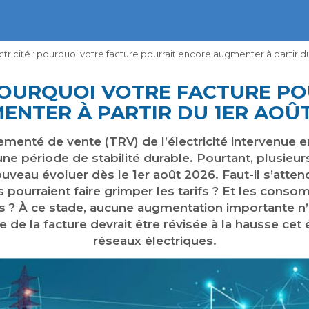
ctricité : pourquoi votre facture pourrait encore augmenter à partir d
 POURQUOI VOTRE FACTURE P
ENTER À PARTIR DU 1ER AOÛT
lementé de vente (TRV) de l’électricité intervenue
 période de stabilité durable. Pourtant, plusieur
ouveau évoluer dès le 1er août 2026. Faut-il s’atte
ts pourraient faire grimper les tarifs ? Et les cons
s ? À ce stade, aucune augmentation importante n
e la facture devrait être révisée à la hausse cet ét
réseaux électriques.