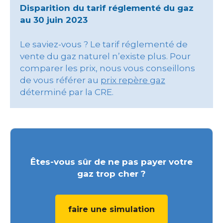
Disparition du tarif réglementé du gaz
au 30 juin 2023
Le saviez-vous ? Le tarif réglementé de
vente du gaz naturel n’existe plus. Pour
comparer les prix, nous vous conseillons
de vous référer au
prix repère gaz
déterminé par la CRE.
Êtes-vous sûr de ne pas payer votre
gaz trop cher ?
faire une simulation