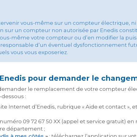
tervenir vous-même sur un compteur électrique, ni 
ion sur un compteur non autorisée par Enedis const
vous-même votre compteur ou d’en modifier la puis
responsable d’un éventuel dysfonctionnement futur
els vous vous exposeriez.
Enedis pour demander le changem
 demander le remplacement de votre compteur électr
-dessous :
site Internet d’Enedis, rubrique « Aide et contact », 
numéro 09 72 67 50 XX (appel et service gratuit) en
tre département ;
dis à mes côtés
»
: téléchargez l’application sur vo