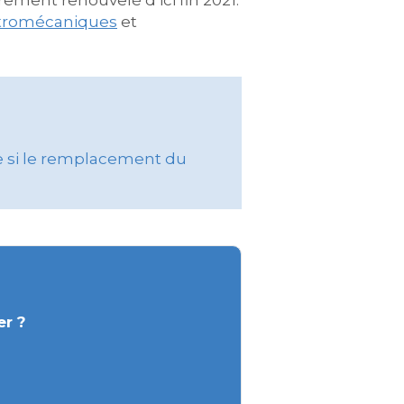
ement renouvelé d’ici fin 2021.
ctromécaniques
et
de si le remplacement du
er ?