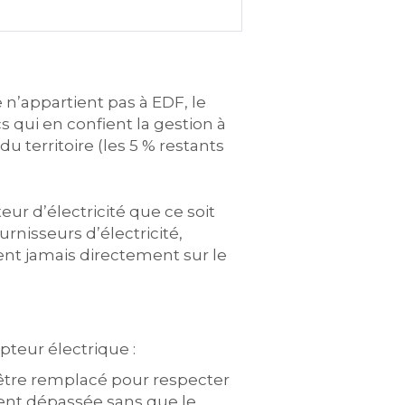
e n’appartient pas à EDF, le
cs qui en confient la gestion à
u territoire (les 5 % restants
eur d’électricité que ce soit
rnisseurs d’électricité,
ent jamais directement sur le
teur électrique :
 être remplacé pour respecter
ment dépassée sans que le