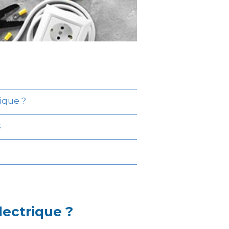
ique ?
s
lectrique ?