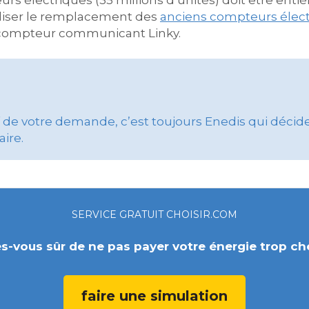
 électriques (35 millions d’unités) doit être entièr
aliser le remplacement des
anciens compteurs éle
 compteur communicant Linky.
f de votre demande, c’est toujours Enedis qui déci
ire.
SERVICE GRATUIT CHOISIR.COM
s-vous sûr de ne pas payer votre énergie trop ch
faire une simulation