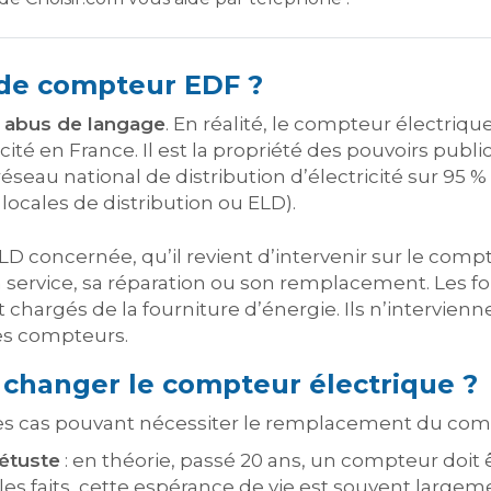
 de compteur EDF ?
r
abus de langage
. En réalité, le compteur électriqu
cité en France. Il est la propriété des pouvoirs publi
seau national de distribution d’électricité sur 95 % d
locales de distribution ou ELD).
ELD concernée, qu’il revient d’intervenir sur le compt
 service, sa réparation ou son remplacement. Les fou
argés de la fourniture d’énergie. Ils n’intervienn
les compteurs.
l changer le compteur électrique ?
des cas pouvant nécessiter le remplacement du comp
vétuste
: en théorie, passé 20 ans, un compteur doit
les faits, cette espérance de vie est souvent large