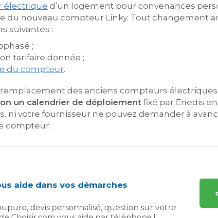
 électrique
d’un logement pour convenances perso
dre du nouveau compteur Linky. Tout changement a
ns suivantes :
phasé ;
on tarifaire donnée ;
e du compteur
.
le remplacement des anciens compteurs électriques
lon un calendrier de déploiement
fixé par Enedis en
 vous, ni votre fournisseur ne pouvez demander à avan
e compteur.
vous aide dans vos démarches
upure, devis personnalisé, question sur votre
e de Choisir.com vous aide par téléphone !