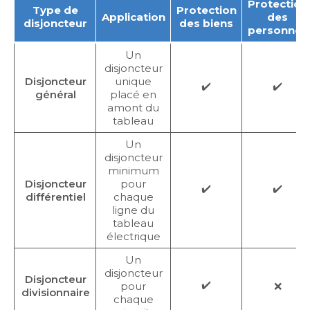
Protection
Type de
Protection
Application
des
disjoncteur
des biens
personnes
Un
disjoncteur
Disjoncteur
unique
✔️
✔️
général
placé en
amont du
tableau
Un
disjoncteur
minimum
Disjoncteur
pour
✔️
✔️
différentiel
chaque
ligne du
tableau
électrique
Un
disjoncteur
Disjoncteur
✔️
pour
❌
divisionnaire
chaque