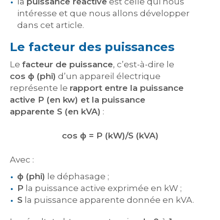
la
puissance réactive
est celle qui nous
intéresse et que nous allons développer
dans cet article.
Le facteur des puissances
Le
facteur de puissance
, c’est-à-dire le
cos ϕ (phi)
d’un appareil électrique
représente le
rapport entre la puissance
active P (en kw) et la puissance
apparente S (en kVA)
:
cos ϕ = P (kW)/S (kVA)
Avec :
ϕ (phi)
le déphasage ;
P
la puissance active exprimée en kW ;
S
la puissance apparente donnée en kVA.