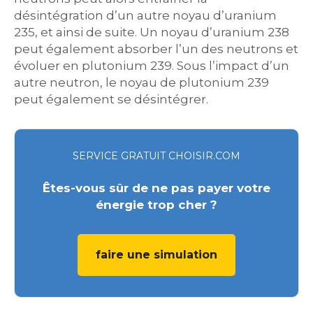
désintégration d’un autre noyau d’uranium
235, et ainsi de suite. Un noyau d’uranium 238
peut également absorber l’un des neutrons et
évoluer en plutonium 239. Sous l’impact d’un
autre neutron, le noyau de plutonium 239
peut également se désintégrer.
SERVICE GRATUIT CHOISIR.COM
Êtes-vous sûr de ne pas payer votre
énergie trop cher ?
faire une simulation