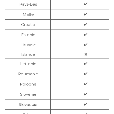
✔️
Pays-Bas
✔️
Malte
✔️
Croatie
✔️
Estonie
✔️
Lituanie
Islande
❌
✔️
Lettonie
✔️
Roumanie
✔️
Pologne
✔️
Slovénie
✔️
Slovaquie