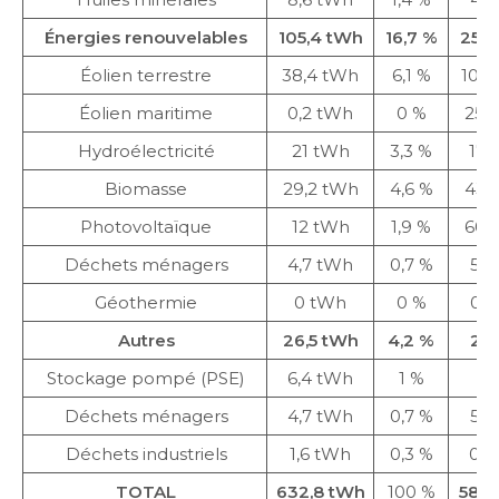
Énergies renouvelables
105,4 tWh
16,7 %
255,
Éolien terrestre
38,4 tWh
6,1 %
102,
Éolien maritime
0,2 tWh
0 %
25,
Hydroélectricité
21 tWh
3,3 %
17,
Biomasse
29,2 tWh
4,6 %
43,
Photovoltaïque
12 tWh
1,9 %
60,
Déchets ménagers
4,7 tWh
0,7 %
5,8
Géothermie
0 tWh
0 %
0,3
Autres
26,5 tWh
4,2 %
24
Stockage pompé (PSE)
6,4 tWh
1 %
6 
Déchets ménagers
4,7 tWh
0,7 %
5,8
Déchets industriels
1,6 tWh
0,3 %
0,9
TOTAL
632,8 tWh
100 %
582,