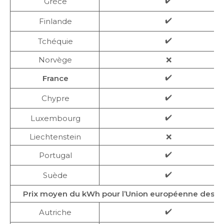
✔️
Grèce
✔️
Finlande
✔️
Tchéquie
Norvège
❌
✔️
France
✔️
Chypre
✔️
Luxembourg
Liechtenstein
❌
✔️
Portugal
✔️
Suède
Prix moyen du kWh pour l’Union européenne des 2
✔️
Autriche