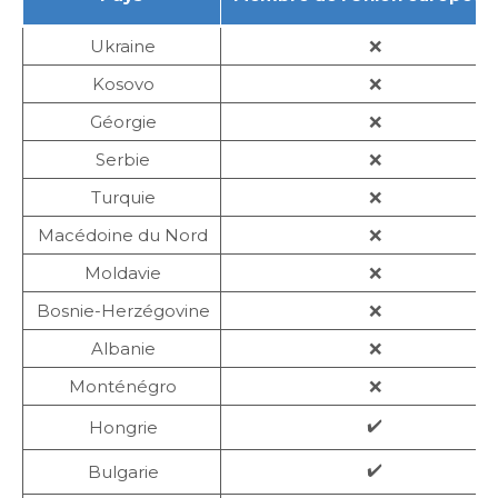
Ukraine
❌
Kosovo
❌
Géorgie
❌
Serbie
❌
Turquie
❌
Macédoine du Nord
❌
Moldavie
❌
Bosnie-Herzégovine
❌
Albanie
❌
Monténégro
❌
✔️
Hongrie
✔️
Bulgarie