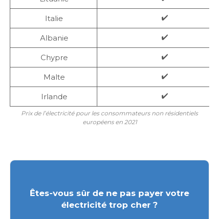
✔️
Italie
✔️
Albanie
✔️
Chypre
✔️
Malte
✔️
Irlande
Prix de l’électricité pour les consommateurs non résidentiels
européens en 2021
Êtes-vous sûr de ne pas payer votre
électricité trop cher ?