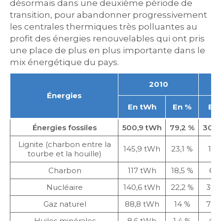
désormais dans une deuxième période de
transition, pour abandonner progressivement
les centrales thermiques très polluantes au
profit des énergies renouvelables qui ont pris
une place de plus en plus importante dans le
mix énergétique du pays.
2010
Énergies
En tWh
En %
En
Énergies fossiles
500,9 tWh
79,2 %
302,
Lignite (charbon entre la
145,9 tWh
23,1 %
117
tourbe et la houille)
Charbon
117 tWh
18,5 %
66
Nucléaire
140,6 tWh
22,2 %
37,
Gaz naturel
88,8 tWh
14 %
77,
Huiles minérales
8,6 tWh
1,4 %
4,6