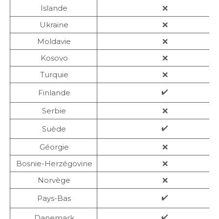
Islande
❌
Ukraine
❌
Moldavie
❌
Kosovo
❌
Turquie
❌
✔️
Finlande
Serbie
❌
✔️
Suède
Géorgie
❌
Bosnie-Herzégovine
❌
Norvège
❌
✔️
Pays-Bas
✔️
Danemark