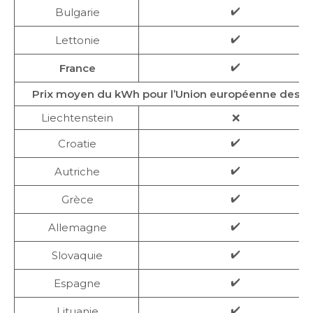
✔️
Bulgarie
✔️
Lettonie
✔️
France
Prix moyen du kWh pour l’Union européenne des 2
Liechtenstein
❌
✔️
Croatie
✔️
Autriche
✔️
Grèce
✔️
Allemagne
✔️
Slovaquie
✔️
Espagne
✔️
Lituanie