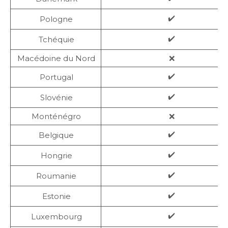
✔️
Pologne
✔️
Tchéquie
Macédoine du Nord
❌
✔️
Portugal
✔️
Slovénie
Monténégro
❌
✔️
Belgique
✔️
Hongrie
✔️
Roumanie
✔️
Estonie
✔️
Luxembourg