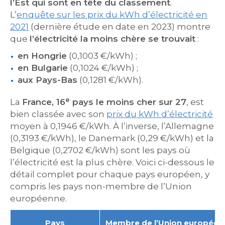
l’Est qui sont en tête du classement
.
L’
enquête sur les prix du kWh d’électricité en
2021
(dernière étude en date en 2023) montre
que
l’électricité la moins chère se trouvait
:
en Hongrie
(0,1003 €/kWh) ;
en Bulgarie
(0,1024 €/kWh) ;
aux Pays-Bas
(0,1281 €/kWh).
e
La
France, 16
pays le moins cher sur 27
, est
bien classée avec son
prix du kWh d’électricité
moyen à 0,1946 €/kWh. À l’inverse, l’Allemagne
(0,3193 €/kWh), le Danemark (0,29 €/kWh) et la
Belgique (0,2702 €/kWh) sont les pays où
l’électricité est la plus chère. Voici ci-dessous le
détail complet pour chaque pays européen, y
compris les pays non-membre de l’Union
européenne.
Pays
Membre de l’Union européen