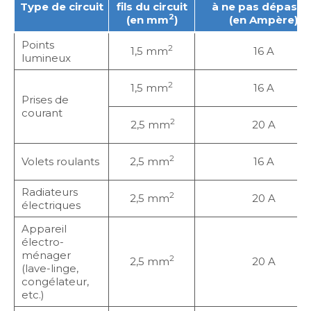
Type de circuit
fils du circuit
à ne pas dépasse
2
(en mm
)
(en Ampère)
Points
2
1,5 mm
16 A
lumineux
2
1,5 mm
16 A
Prises de
courant
2
2,5 mm
20 A
2
Volets roulants
2,5 mm
16 A
Radiateurs
2
2,5 mm
20 A
électriques
Appareil
électro-
ménager
2
2,5 mm
20 A
(lave-linge,
congélateur,
etc.)