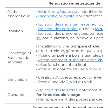
Rénovation énergétique de l’ha
Audit
•
Bilan énergétique
pour identifier les t
énergétique
•
Diagnostic humidité
pour détecter l’o
•
Isolation des murs par l’extérieur
ou l’i
•
Isolation des combles
ou de la
toiture
Isolation
• Isolation des planchers bas, par exemp
sol
par le
plafond
, de la cave, du garage
• Installation d’une
pompe à chaleur
(p
aérothermique, géothermique, etc.)
Chauffage et
• Pose d’un
poêle à bois
, à granulés, etc
Eau chaude
•
Remplacement d’une ancienne
chau
sanitaire
celles fonctionnant au fioul
• Pose d’un chauffe-eau solaire ou d’u
• Création d’ouvertures pour une ventil
Ventilation
• Pose d’une VMC, VMI ou VMR
•
Isolation des fenêtres
, notamment en i
Ouvrants
fenêtres double vitrage
• Remplacement des portes par des mod
Aménagement du logement pour perte