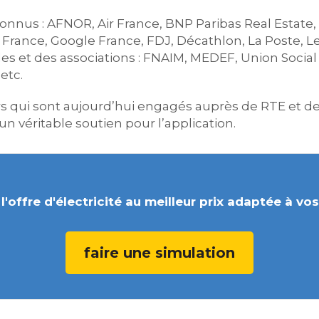
onnus : AFNOR, Air France, BNP Paribas Real Estat
rance, Google France, FDJ, Décathlon, La Poste, Le Fi
es et des associations : FNAIM, MEDEF, Union Social 
etc.
rs qui sont aujourd’hui engagés auprès de RTE et d
un véritable soutien pour l’application.
l'offre d'électricité au meilleur prix adaptée à vo
faire une simulation