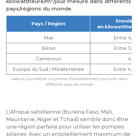
kilowattheure/m²/jour mesuré dans différents
pays/régions du monde
:
Ensoleill
Pays / Région
en kilowattheur
Mali
Entre 4,2 
Bénin
Entre 3,9 
Cameroun
4,5 
Europe du Sud / Méditerranée
Entre 4,4 
Valeurs journalières moyennes d’ensoleillement journalier dans
différents pays du monde
L’Afrique sahélienne (Burkina Faso, Mali,
Mauritanie, Niger et Tchad) semble donc être
une région parfaite pour utiliser les pompes
solaires. Avec un ensoleillement maximum de