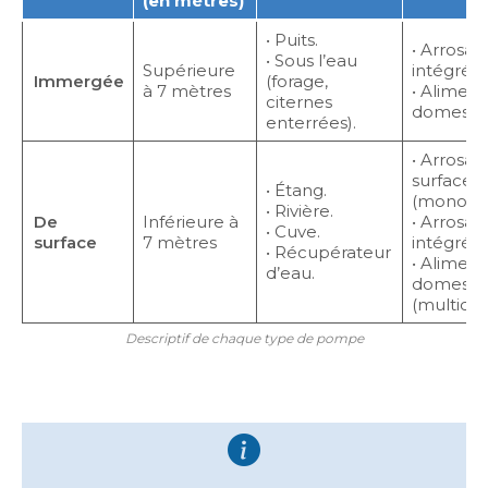
(en mètres)
• Puits.
• Arrosag
• Sous l’eau
Supérieure
intégré.
Immergée
(forage,
à 7 mètres
• Aliment
citernes
domestiq
enterrées).
• Arrosag
surface
• Étang.
(monocell
• Rivière.
De
Inférieure à
• Arrosag
• Cuve.
surface
7 mètres
intégré.
• Récupérateur
• Aliment
d’eau.
domesti
(multicell
Descriptif de chaque type de pompe