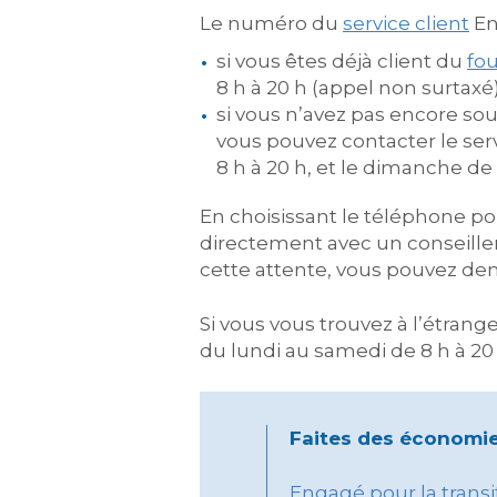
Le numéro du
service client
En
si vous êtes déjà client du
fo
8 h à 20 h (appel non surtaxé)
si vous n’avez pas encore sou
vous pouvez contacter le serv
8 h à 20 h, et le dimanche de 
En choisissant le téléphone po
directement avec un conseiller
cette attente, vous pouvez dem
Si vous vous trouvez à l’étrang
du lundi au samedi de 8 h à 20 h
Faites des économie
Engagé pour la trans