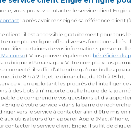
 service client Engie en ligne pour
hone, vous pouvez contacter le service client Engie e
 contact
: après avoir renseigné sa référence client (
 client : il est accessible gratuitement pour tous l
otre compte en ligne offre diverses fonctionnalités.
 modifier certaines de vos informations personnelle
e Ma conso
). Vous pouvez également
bénéficier du 
la rubrique « Parrainage ». Votre compte vous perme
tre connecté, il suffit d’attendre qu’une bulle appara
medi de 8 h à 21 h, et le dimanche, de 10 h à 18 h) ;
service » : en exploitant les progrès de l’intelligence 
ons à des bots à n’importe quelle heure de la journé
capable de comprendre vos questions et d’y apporter 
 Engie à votre service » dans la barre de recherche
iriger vers le service à contacter afin d’être mis en r
é aux utilisateurs d’un appareil Apple (Mac, iPhone, i
r contacter le service client Engie. Il suffit de cliqu