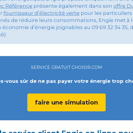
ec Référence
présente également dans son
offre Du
er
fournisseur d’électricité verte
pour les particuliers
nés de réduire leurs consommations, Engie met à le
n économie d’énergie joignables au 09 69 32 34 35, d
é).
SERVICE GRATUIT CHOISIR.COM
s-vous sûr de ne pas payer votre énergie trop ch
faire une simulation