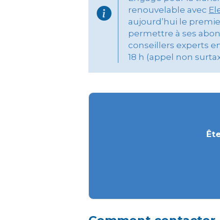
renouvelable avec
El
aujourd’hui le premi
permettre à ses abon
conseillers experts e
18 h (appel non surtax
Ête