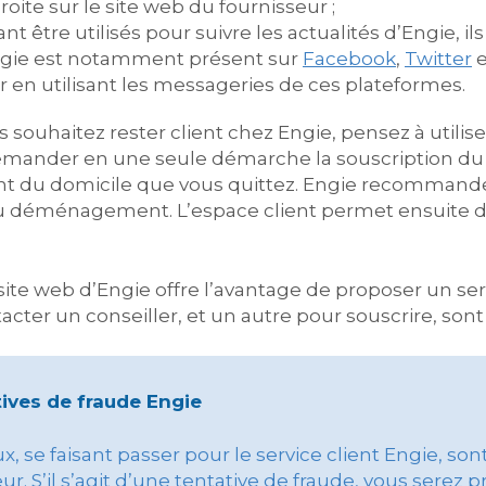
roite sur le site web du fournisseur ;
vant être utilisés pour suivre les actualités d’Engie
 Engie est notamment présent sur
Facebook
,
Twitter
e
 en utilisant les messageries de ces plateformes.
 souhaitez rester client chez Engie, pensez à utilise
 demander en une seule démarche la souscription d
ment du domicile que vous quittez. Engie recommand
 du déménagement. L’espace client permet ensuite 
site web d’Engie offre l’avantage de proposer un ser
cter un conseiller, et un autre pour souscrire, so
ives de fraude Engie
, se faisant passer pour le service client Engie, son
r. S’il s’agit d’une tentative de fraude, vous serez 