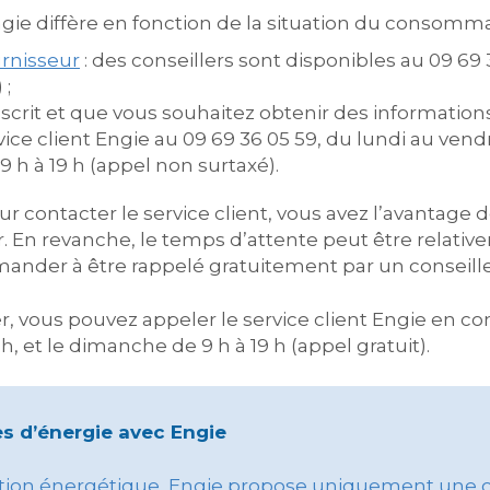
gie diffère en fonction de la situation du consomma
urnisseur
: des conseillers sont disponibles au 09 69 
 ;
scrit et que vous souhaitez obtenir des informations 
ice client Engie au 09 69 36 05 59, du lundi au vendr
9 h à 19 h (appel non surtaxé).
ur contacter le service client, vous avez l’avantage
. En revanche, le temps d’attente peut être relative
ander à être rappelé gratuitement par un conseiller
er, vous pouvez appeler le service client Engie en co
, et le dimanche de 9 h à 19 h (appel gratuit).
s d’énergie avec Engie
ition énergétique, Engie propose uniquement une off