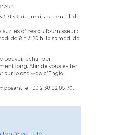
teur :
32 19 53, du lundi au samedi de
sur les offres du fournisseur :
edi de 8 h à 20 h, le samedi de
 de pouvoir échanger
ment long. Afin de vous éviter
 sur le site web d’Engie.
mposant le +33 2 38 52 85 70,
re d’électricité