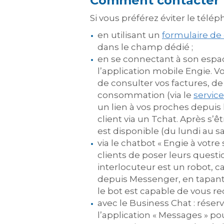
Comment contacter le
Si vous préférez éviter le télép
en utilisant un
formulaire de
dans le champ dédié ;
en se connectant à son espace
l’application mobile Engie. V
de consulter vos factures, de
consommation (via le
servic
un lien à vos proches depuis 
client via un Tchat. Après s’ê
est disponible (du lundi au sa
via le chatbot « Engie à votre 
clients de poser leurs questi
interlocuteur est un robot, 
depuis Messenger, en tapant «
le bot est capable de vous red
avec le Business Chat : réserv
l’application « Messages » pou