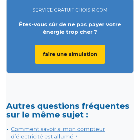
SERVICE GRATUIT CHOISIR.COM
Êtes-vous sûr de ne pas payer votre
énergie trop cher ?
faire une simulation
Autres questions fréquentes
sur le même sujet :
Comment savoir si mon compteur
d’électricité est allumé ?