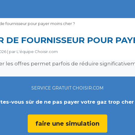
 de fournisseur pour payer moins cher ?
R DE FOURNISSEUR POUR PAY
026
|
par
L'équipe Choisir.com
r les offres permet parfois de réduire significativem
SERVICE GRATUIT CHOISIR.COM
tes-vous sûr de ne pas payer votre gaz trop cher
faire une simulation