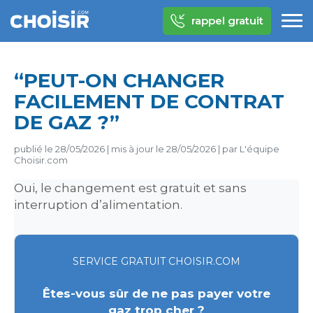
rappel gratuit
“PEUT-ON CHANGER
FACILEMENT DE CONTRAT
DE GAZ ?”
publié le
28/05/2026
|
mis à jour le
28/05/2026
|
par
L'équipe
Choisir.com
Oui, le changement est gratuit et sans
interruption d’alimentation.
SERVICE GRATUIT CHOISIR.COM
Êtes-vous sûr de ne pas payer votre
gaz trop cher ?