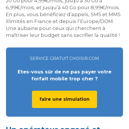
20 Go pour 4,99€/mois, jusqu’à 30 Go à
6,99€/mois, et jusqu’à 40 Go pour 8,99€/mois.
En plus, vous bénéficiez d’appels, SMS et MMS
illimités en France et depuis l’Europe/DOM.
Une aubaine pour ceux qui cherchent à
maîtriser leur budget sans sacrifier la qualité !
SERVICE GRATUIT CHOISIR.COM
Etes-vous sûr de ne pas payer votre
forfait mobile trop cher ?
faire une simulation