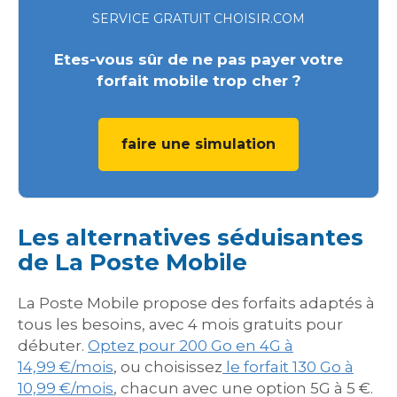
SERVICE GRATUIT CHOISIR.COM
Etes-vous sûr de ne pas payer votre
forfait mobile trop cher ?
faire une simulation
Les alternatives séduisantes
de La Poste Mobile
La Poste Mobile propose des forfaits adaptés à
tous les besoins, avec 4 mois gratuits pour
débuter.
Optez pour 200 Go en 4G à
14,99 €/mois
, ou choisissez
le forfait 130 Go à
10,99 €/mois
, chacun avec une option 5G à 5 €.