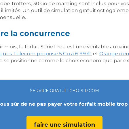
lobe-trotters, 30 Go de roaming sont inclus pour vo
limités. Un outil de simulation gratuit est égaleme
mensuelle.
ndre la concurrence
 mois, le forfait Série Free est une véritable aubai
gues Telecom propose 5 Go à 6,99 €
, et
Orange dem
obile se positionne comme le choix économique par e
SERVICE GRATUIT CHOISIR.COM
ous sûr de ne pas payer votre forfait mobile trop
faire une simulation