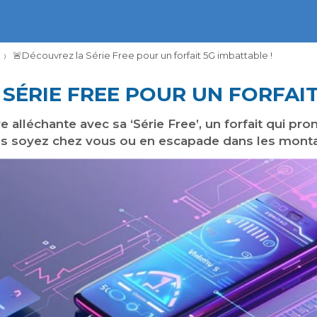
🚨​Découvrez la Série Free pour un forfait 5G imbattable !
 SÉRIE FREE POUR UN FORFAIT
 alléchante avec sa ‘Série Free’, un forfait qui pr
us soyez chez vous ou en escapade dans les mont