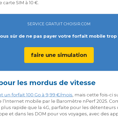
 carte SIM à 10 €.
SERVICE GRATUIT CHOISIR.COM
ous sûr de ne pas payer votre forfait mobile trop
faire une simulation
 pour les mordus de vitesse
un forfait 100 Go à 9,99 €/mois
, mais cette fois-ci
’Internet mobile par le Baromètre nPerf 2025. Comp
is plus rapide que la 4G, parfaite pour les détenteu
pe et dans les DOM pour vos voyages, avec des appe