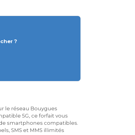
 cher ?
 sur le réseau Bouygues
atible 5G, ce forfait vous
rs de smartphones compatibles.
ls, SMS et MMS illimités