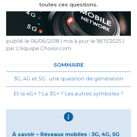
toutes ces questions.
publié le
06/06/2018
|
mis à jour le
18/11/2025
|
par
L'équipe Choisir.com
SOMMAIRE
3G, 4G et 5G : une question de génération
Et la 4G+ ? La 3G+ ? Les autres symboles ?
À savoir – Réseaux mobiles : 3G, 4G, 5G