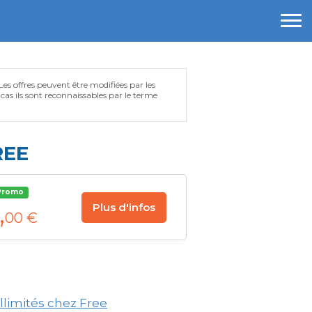
 Les offres peuvent être modifiées par les
e cas ils sont reconnaissables par le terme
REE
Promo
,
Plus d'infos
00 €
illimités chez Free