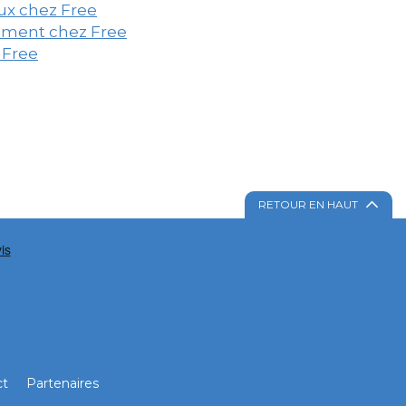
aux chez Free
gement chez Free
 Free
RETOUR EN HAUT
ct
Partenaires