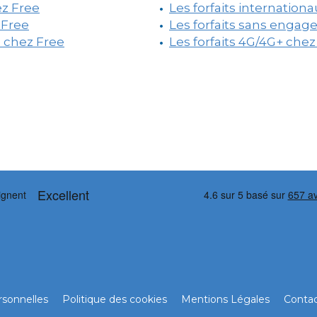
ez Free
Les forfaits internation
 Free
Les forfaits sans enga
e chez Free
Les forfaits 4G/4G+ chez
sonnelles
Politique des cookies
Mentions Légales
Conta