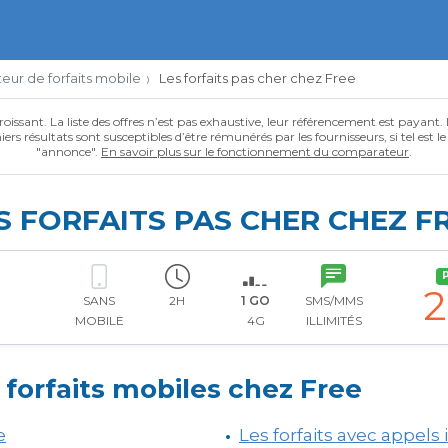
ur de forfaits mobile
Les forfaits pas cher chez Free
roissant. La liste des offres n’est pas exhaustive, leur référencement est payant.
ers résultats sont susceptibles d’être rémunérés par les fournisseurs, si tel est l
"annonce".
En savoir plus sur le fonctionnement du comparateur
.
S FORFAITS PAS CHER CHEZ F
2
SANS
2H
1 GO
SMS/MMS
MOBILE
4G
ILLIMITÉS
 forfaits mobiles chez Free
e
Les forfaits avec appels 