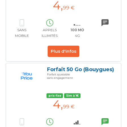
4
,
99 €
SANS
APPELS
100 MO
MOBILE
ILLIMITÉS
4G
Plus d'infos
Forfait 50 Go (Bouygues)
Forfait ajustable
sans engagement
prix fixe
Sim à 1€
4
,
99 €