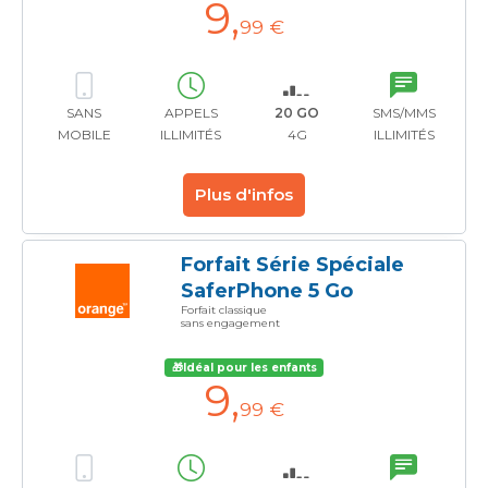
9
,
99 €
SANS
APPELS
20 GO
SMS/MMS
MOBILE
ILLIMITÉS
4G
ILLIMITÉS
Plus d'infos
Forfait Série Spéciale
SaferPhone 5 Go
Forfait classique
sans engagement
🎁Idéal pour les enfants
9
,
99 €