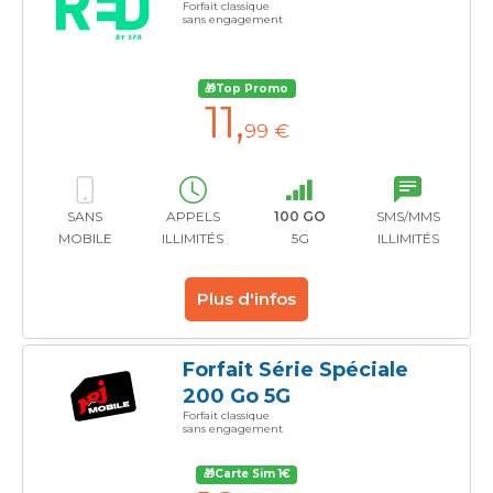
Forfait classique
sans engagement
🎁Top Promo
11
,
99 €
SANS
APPELS
100 GO
SMS/MMS
MOBILE
ILLIMITÉS
5G
ILLIMITÉS
Plus d'infos
Forfait Série Spéciale
200 Go 5G
Forfait classique
sans engagement
🎁Carte Sim 1€