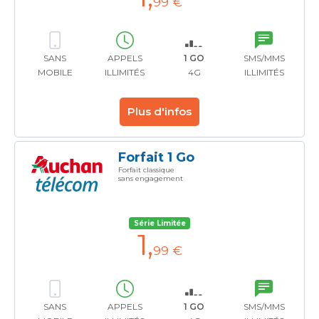
99 €
SANS
APPELS
1 GO
SMS/MMS
MOBILE
ILLIMITÉS
4G
ILLIMITÉS
Plus d'infos
Forfait 1 Go
Forfait classique
sans engagement
Série Limitée
1
,
99 €
SANS
APPELS
1 GO
SMS/MMS