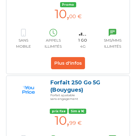
Promo
10
,
00 €
SANS
APPELS
1 GO
SMS/MMS
MOBILE
ILLIMITÉS
4G
ILLIMITÉS
Plus d'infos
Forfait 250 Go 5G
(Bouygues)
Forfait ajustable
sans engagement
prix fixe
Sim à 1€
10
,
99 €