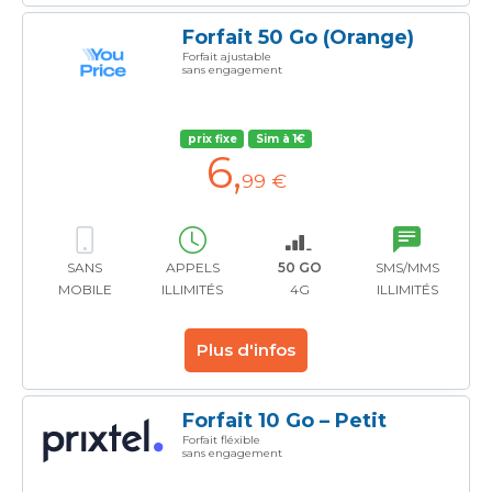
Forfait 50 Go (Orange)
Forfait ajustable
sans engagement
prix fixe
Sim à 1€
6
,
99 €
SANS
APPELS
50 GO
SMS/MMS
MOBILE
ILLIMITÉS
4G
ILLIMITÉS
Plus d'infos
Forfait 10 Go – Petit
Forfait fléxible
sans engagement