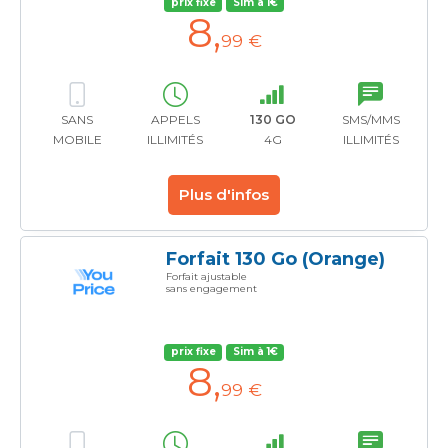
prix fixe
Sim à 1€
8
,
99 €
SANS
APPELS
130 GO
SMS/MMS
MOBILE
ILLIMITÉS
4G
ILLIMITÉS
Plus d'infos
Forfait 130 Go (Orange)
Forfait ajustable
sans engagement
prix fixe
Sim à 1€
8
,
99 €