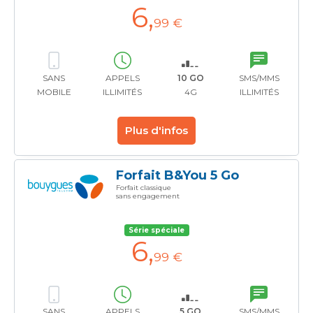
6
,
99 €
SANS
APPELS
10 GO
SMS/MMS
MOBILE
ILLIMITÉS
4G
ILLIMITÉS
Plus d'infos
Forfait B&You 5 Go
Forfait classique
sans engagement
Série spéciale
6
,
99 €
SANS
APPELS
5 GO
SMS/MMS