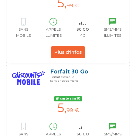
5
,
99 €
SANS
APPELS
30 GO
SMS/MMS
MOBILE
ILLIMITÉS
4G
ILLIMITÉS
Plus d'infos
Forfait 30 Go
Forfait classique
sans engagement
🎁 carte sim 1€
5
,
99 €
SANS
APPELS
30 GO
SMS/MMS