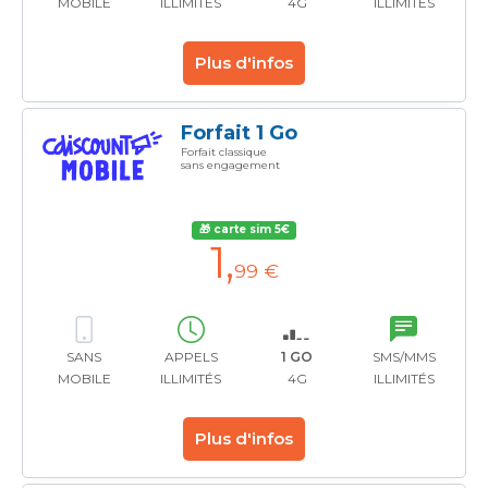
MOBILE
ILLIMITÉS
4G
ILLIMITÉS
Plus d'infos
Forfait 1 Go
Forfait classique
sans engagement
🎁 carte sim 5€
1
,
99 €
SANS
APPELS
1 GO
SMS/MMS
MOBILE
ILLIMITÉS
4G
ILLIMITÉS
Plus d'infos