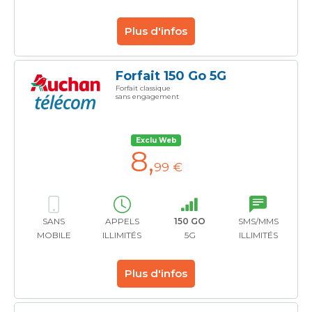
Plus d'infos
Forfait 150 Go 5G
Forfait classique
sans engagement
Exclu Web
8
,
99 €
SANS
APPELS
150 GO
SMS/MMS
MOBILE
ILLIMITÉS
5G
ILLIMITÉS
Plus d'infos