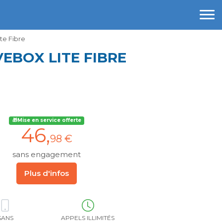
te Fibre
VEBOX LITE FIBRE
🎁Mise en service offerte
46
,
98 €
sans engagement
Plus d'infos
SANS
APPELS ILLIMITÉS