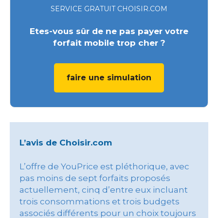
SERVICE GRATUIT CHOISIR.COM
Etes-vous sûr de ne pas payer votre
forfait mobile trop cher ?
faire une simulation
L’avis de Choisir.com
L’offre de YouPrice est pléthorique, avec
pas moins de sept forfaits proposés
actuellement, cinq d’entre eux incluant
trois consommations et trois budgets
associés différents pour un choix toujours