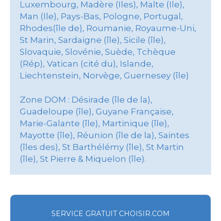
Luxembourg, Madère (Iles), Malte (Ile),
Man (Ile), Pays-Bas, Pologne, Portugal,
Rhodes(île de), Roumanie, Royaume-Uni,
St Marin, Sardaigne (île), Sicile (île),
Slovaquie, Slovénie, Suède, Tchèque
(Rép), Vatican (cité du), Islande,
Liechtenstein, Norvège, Guernesey (île)
Zone DOM : Désirade (île de la),
Guadeloupe (île), Guyane Française,
Marie-Galante (île), Martinique (île),
Mayotte (île), Réunion (île de la), Saintes
(îles des), St Barthélémy (île), St Martin
(île), St Pierre & Miquelon (île).
SERVICE GRATUIT CHOISIR.COM