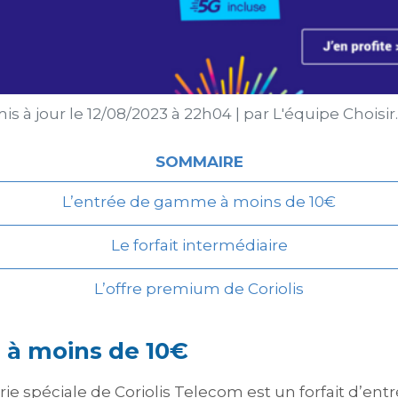
is à jour le
12/08/2023 à 22h04
|
par
L'équipe Choisi
SOMMAIRE
L’entrée de gamme à moins de 10€
Le forfait intermédiaire
L’offre premium de Coriolis
 à moins de 10€
 spéciale de Coriolis Telecom est un forfait d’ent