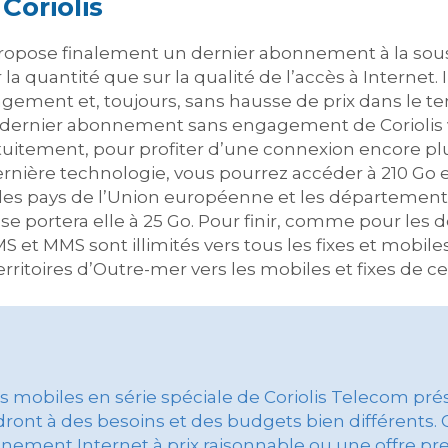
Coriolis
ropose finalement un dernier abonnement à la sousc
 quantité que sur la qualité de l’accès à Internet. Il 
gement et, toujours, sans hausse de prix dans le t
dernier abonnement sans engagement de Coriolis 
tuitement, pour profiter d’une connexion encore plus
ernière technologie, vous pourrez accéder à 210 Go e
is les pays de l’Union européenne et les département
e portera elle à 25 Go. Pour finir, comme pour les 
MS et MMS sont illimités vers tous les fixes et mobil
ritoires d’Outre-mer vers les mobiles et fixes de ce
res mobiles en série spéciale de Coriolis Telecom p
ront à des besoins et des budgets bien différents.
nement Internet à prix raisonnable ou une offre pr