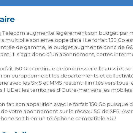
aire
olis Telecom augmente légèrement son budget par 
 multiplie son enveloppe data ! Le forfait 150 Go es
’entrée de gamme, le budget augmente donc de 6€ p
rtant ! Il s’agit donc d’un abonnement, certes interm
fait 150 Go continue de progresser elle aussi et se
nion européenne et les départements et collectivités
ie avec les SMS et MMS restent illimités vers tous l
l’UE et les territoires d’Outre-mer vers les mobiles 
n fait son apparition avec le forfait 150 Go puisqu
r de votre abonnement sur le réseau 5G de SFR. Avan
hone soit bien un téléphone compatible 5G !