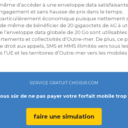
ême d’accéder à une enveloppe data satisfaisante : l
engagement et sans hausse de prix dans le temps.
 particulièrement économique puisque nettement so
de même de bénéficier de 20 gigaoctets de 4G à util
e l’enveloppe data globale de 20 Go sont utilisables
rtements et collectivités d’Outre-mer. De plus, c
droit aux appels, SMS et MMS illimités vers tous le
l’UE et les territoires d’Outre-mer vers les mobiles 
SERVICE GRATUIT CHOISIR.COM
ous sûr de ne pas payer votre forfait mobile trop
faire une simulation