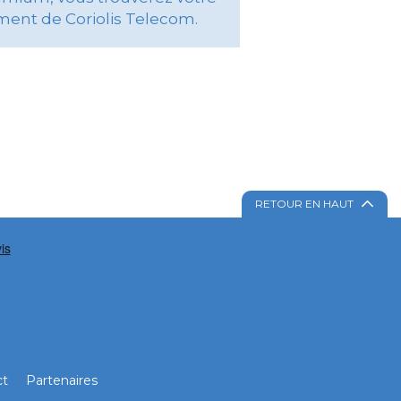
ment de Coriolis Telecom.
RETOUR EN HAUT
ct
Partenaires