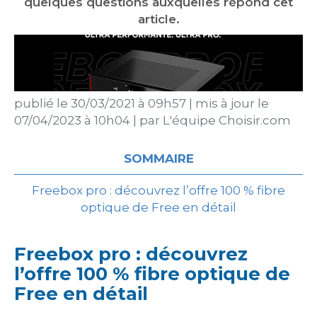
quelques questions auxquelles répond cet
article.
publié le
30/03/2021 à 09h57
|
mis à jour le
07/04/2023 à 10h04
|
par
L'équipe Choisir.com
SOMMAIRE
Freebox pro : découvrez l’offre 100 % fibre
optique de Free en détail
Freebox pro : découvrez
l’offre 100 % fibre optique de
Free en détail