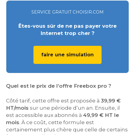
SERVICE GRATUIT CHOISIR.COM
Êtes-vous sûr de ne pas payer votre
Internet trop cher ?
faire une simulation
Quel est le prix de l’offre Freebox pro ?
Côté tarif, cette offre est proposée à
39,99 €
HT/mois
sur une période d’un an. Ensuite, il
est accessible aux abonnés à
49,99 € HT le
mois
. À ce coût, cette formule est
certainement plus chère que celle de certains