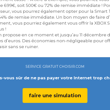
u de 699€, soit 500€ ou 72% de remise immédiate ! 
iseur, vous pourrez également opter pour la Smart 
u 64% de remise immédiate. Un bon moyen de faire 
ement, vous pourriez également vous offrir la XBOX S
s !
 propose en ce moment et jusqu’au 11 décembre d
s d’euros. Des économies non-négligeable pour off
sir sans se ruiner.
SERVICE GRATUIT CHOISIR.COM
s-vous sûr de ne pas payer votre Internet trop ch
faire une simulation