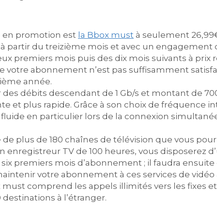
s en promotion est
la Bbox must
à seulement 26,99€
 à partir du treizième mois et avec un engagemen
deux premiers mois puis des dix mois suivants à prix
ue votre abonnement n’est pas suffisamment satisf
xième année.
 des débits descendant de 1 Gb/s et montant de 700 
 et plus rapide. Grâce à son choix de fréquence inte
fluide en particulier lors de la connexion simultan
e de plus de 180 chaînes de télévision que vous pou
n enregistreur TV de 100 heures, vous disposerez d’
s six premiers mois d’abonnement ; il faudra ensui
maintenir votre abonnement à ces services de vidéo
must comprend les appels illimités vers les fixes et
0 destinations à l’étranger.