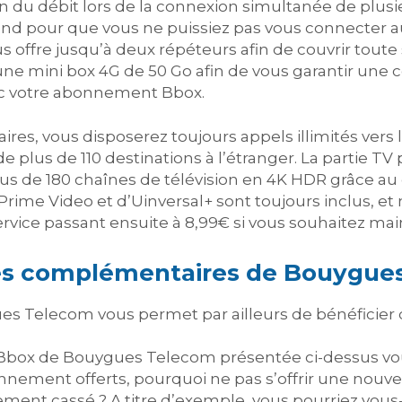
n du débit lors de la connexion simultanée de plusie
nd pour que vous ne puissiez pas vous connecter a
offre jusqu’à deux répéteurs afin de couvrir toute
une mini box 4G de 50 Go afin de vous garantir une
c votre abonnement Bbox.
es, vous disposerez toujours appels illimités vers l
 de plus de 110 destinations à l’étranger. La partie TV 
us de 180 chaînes de télévision en 4K HDR grâce au
Prime Video et d’Uinversal+ sont toujours inclus, 
ervice passant ensuite à 8,99€ si vous souhaitez main
ives complémentaires de Bouygue
ues Telecom vous permet par ailleurs de bénéficier
s Bbox de Bouygues Telecom présentée ci-dessus vo
nement offerts, pourquoi ne pas s’offrir une nouve
ement cassé ? A titre d’exemple, vous pourriez vou