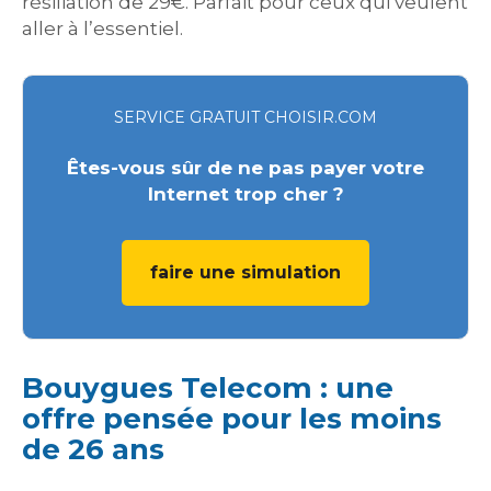
résiliation de 29€. Parfait pour ceux qui veulent
aller à l’essentiel.
SERVICE GRATUIT CHOISIR.COM
Êtes-vous sûr de ne pas payer votre
Internet trop cher ?
faire une simulation
Bouygues Telecom : une
offre pensée pour les moins
de 26 ans