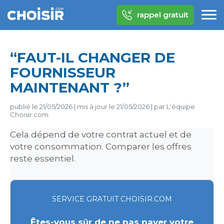
rappel gratuit
“FAUT-IL CHANGER DE
FOURNISSEUR
MAINTENANT ?”
publié le
21/05/2026
|
mis à jour le
21/05/2026
|
par
L'équipe
Choisir.com
Cela dépend de votre contrat actuel et de
votre consommation. Comparer les offres
reste essentiel.
SERVICE GRATUIT CHOISIR.COM
Êtes-vous sûr de ne pas payer votre