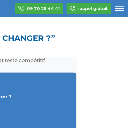
09 70 25 44 41
rappel gratuit
R CHANGER ?”
t reste compétitif.
her ?