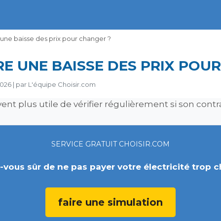
 une baisse des prix pour changer ?
RE UNE BAISSE DES PRIX POU
2026
|
par
L'équipe Choisir.com
ent plus utile de vérifier régulièrement si son contra
SERVICE GRATUIT CHOISIR.COM
-vous sûr de ne pas payer votre électricité trop c
faire une simulation