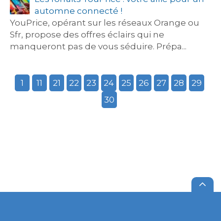
automne connecté !
YouPrice, opérant sur les réseaux Orange ou
Sfr, propose des offres éclairs qui ne
manqueront pas de vous séduire. Prépa...
1
11
21
22
23
24
25
26
27
28
29
30