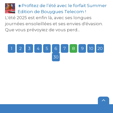
☀️​Profitez de l’été avec le forfait Summer
Edition de Bouygues Telecom !
L'été 2025 est enfin là, avec ses longues
journées ensoleillées et ses envies d'évasion.
Que vous prévoyiez de vous perd...
1
2
3
4
5
6
7
8
9
10
20
30