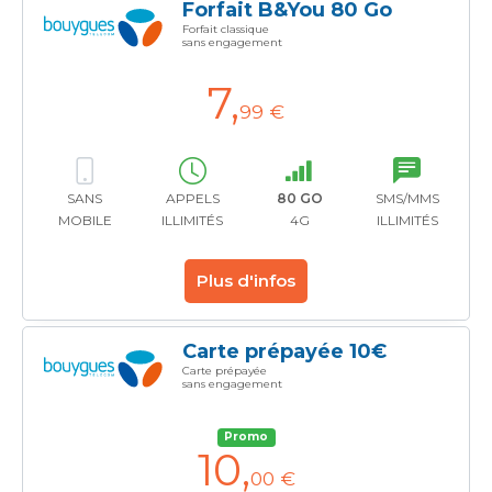
Forfait B&You 80 Go
Forfait classique
sans engagement
7
,
99 €
SANS
APPELS
80 GO
SMS/MMS
MOBILE
ILLIMITÉS
4G
ILLIMITÉS
Plus d'infos
Carte prépayée 10€
Carte prépayée
sans engagement
Promo
10
,
00 €