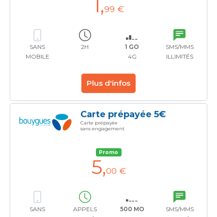
1
,
99 €
SANS
2H
1 GO
SMS/MMS
MOBILE
4G
ILLIMITÉS
Plus d'infos
Carte prépayée 5€
Carte prépayée
sans engagement
Promo
5
,
00 €
SANS
APPELS
500 MO
SMS/MMS