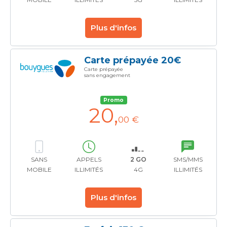
Plus d'infos
Carte prépayée 20€
Carte prépayée
sans engagement
Promo
20
,
00 €
SANS
APPELS
2 GO
SMS/MMS
MOBILE
ILLIMITÉS
4G
ILLIMITÉS
Plus d'infos