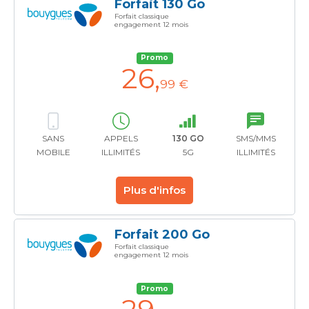
Forfait 130 Go
Forfait classique
engagement 12 mois
Promo
26
,
99 €
SANS
APPELS
130 GO
SMS/MMS
MOBILE
ILLIMITÉS
5G
ILLIMITÉS
Plus d'infos
Forfait 200 Go
Forfait classique
engagement 12 mois
Promo