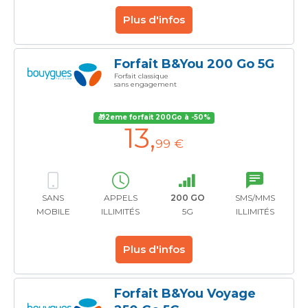
Plus d'infos
Forfait B&You 200 Go 5G
Forfait classique
sans engagement
🎁2eme forfait 200Go à -50%
13
,
99 €
SANS
APPELS
200 GO
SMS/MMS
MOBILE
ILLIMITÉS
5G
ILLIMITÉS
Plus d'infos
Forfait B&You Voyage