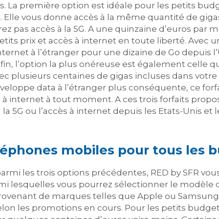
. La première option est idéale pour les petits budg
Elle vous donne accès à la même quantité de gigas
urez pas accès à la 5G. A une quinzaine d’euros par 
tits prix et accès à internet en toute liberté. Avec u
nternet à l’étranger pour une dizaine de Go depuis 
n, l’option la plus onéreuse est également celle q
vec plusieurs centaines de gigas incluses dans votre 
nveloppe data à l’étranger plus conséquente, ce forf
à internet à tout moment. A ces trois forfaits prop
à la 5G ou l’accès à internet depuis les Etats-Unis 
éléphones mobiles pour tous les 
it parmi les trois options précédentes, RED by SFR v
lesquelles vous pourrez sélectionner le modèle q
venant de marques telles que Apple ou Samsung so
 selon les promotions en cours. Pour les petits budg