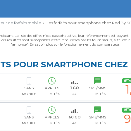
ur de forfaits mobile
Les forfaits pour smartphone chez Red By S
roissant. La liste des offres n’est pas exhaustive, leur référencement est payant.
ers résultats sont susceptibles d’être rémunérés par les fournisseurs, si tel est l
"annonce".
En savoir plus sur le fonctionnement du comparateur
.
ITS POUR SMARTPHONE CHEZ 
🎁T
1
SANS
APPELS
1 GO
SMS/MMS
MOBILE
ILLIMITÉS
4G
ILLIMITÉS
🎁T
9
SANS
APPELS
60 GO
SMS/MMS
MOBILE
ILLIMITÉS
4G
ILLIMITÉS