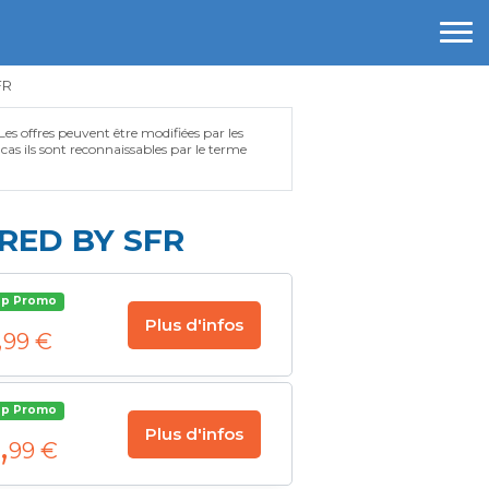
FR
 Les offres peuvent être modifiées par les
e cas ils sont reconnaissables par le terme
RED BY SFR
op Promo
,
Plus d'infos
99 €
op Promo
,
Plus d'infos
99 €