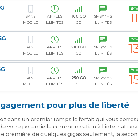
5G
🎁T
1
SANS
APPELS
100 GO
SMS/MMS
MOBILE
ILLIMITÉS
5G
ILLIMITÉS
5G
🎁T
1
SANS
APPELS
200 GO
SMS/MMS
MOBILE
ILLIMITÉS
5G
ILLIMITÉS
5G
🎁T
1
SANS
APPELS
250 GO
SMS/MMS
MOBILE
ILLIMITÉS
5G
ILLIMITÉS
ngagement pour plus de liberté
ez dans un premier temps le forfait qui vous corre
e votre potentielle communication à l’international. 
ne première de quelques gigas seulement, la secon