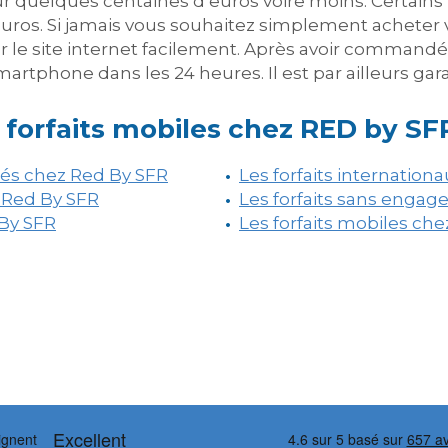
r quelques centaines d’euros voire moins. Certai
euros. Si jamais vous souhaitez simplement acheter 
r le site internet facilement. Après avoir commandé
rtphone dans les 24 heures. Il est par ailleurs gara
 forfaits mobiles chez RED by SF
ités chez Red By SFR
Les forfaits internation
z Red By SFR
Les forfaits sans enga
 By SFR
Les forfaits mobiles ch