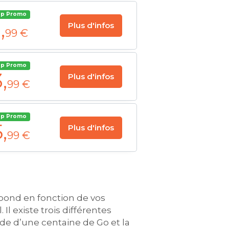
op Promo
1
,
Plus d'infos
99 €
op Promo
3
,
Plus d'infos
99 €
op Promo
5
,
Plus d'infos
99 €
spond en fonction de vos
Il existe trois différentes
de d’une centaine de Go et la