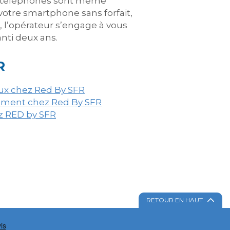
ns téléphones sont même
votre smartphone sans forfait,
, l’opérateur s’engage à vous
nti deux ans.
R
aux chez Red By SFR
gement chez Red By SFR
ez RED by SFR
RETOUR EN HAUT