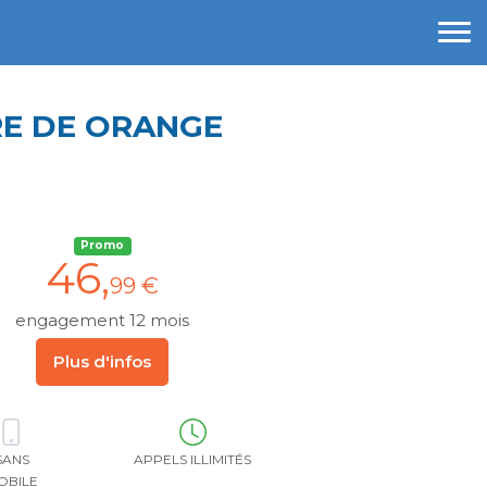
RE DE ORANGE
Promo
46
,
99 €
engagement 12 mois
Plus d'infos
SANS
APPELS ILLIMITÉS
OBILE