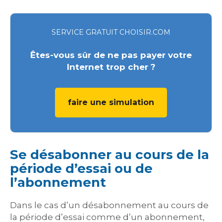
SERVICE GRATUIT CHOISIR.COM
Êtes-vous sûr de ne pas payer votre
Internet trop cher ?
faire une simulation
Se désabonner au cours de la
période d’essai ou de
l’abonnement
Dans le cas d’un désabonnement au cours de
la période d’essai comme d’un abonnement,