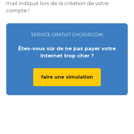
mail indiqué lors de la création de votre
compte !
SERVICE GRATUIT CHOISIR.COM
Êtes-vous sûr de ne pas payer votre
Internet trop cher ?
faire une simulation