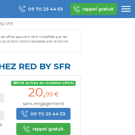
09 70 25 44 53
rappel gratuit
 By SFR
 Les offres peuvent être modifiées par les
e cas ils sont reconnaissables par le terme
HEZ RED BY SFR
🎁100€ de frais de résiliation offerts
20
,
99 €
sans engagement
09 70 25 44 53
s
rappel gratuit