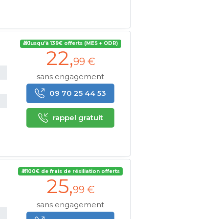
🎁Jusqu'à 139€ offerts (MES + ODR)
22
,
99 €
sans engagement
09 70 25 44 53
rappel gratuit
🎁100€ de frais de résiliation offerts
25
,
99 €
sans engagement