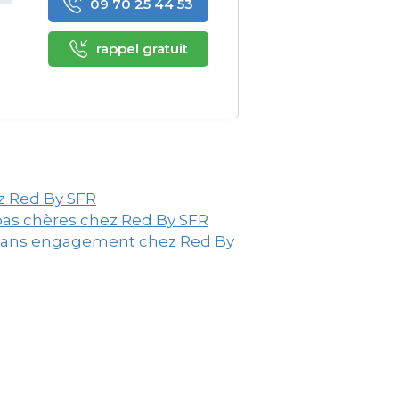
09 70 25 44 53
rappel gratuit
ez Red By SFR
 pas chères chez Red By SFR
t sans engagement chez Red By