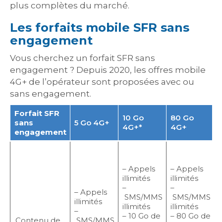
plus complètes du marché.
Les forfaits mobile SFR sans
engagement
Vous cherchez un forfait SFR sans
engagement ? Depuis 2020, les offres mobile
4G+ de l’opérateur sont proposées avec ou
sans engagement.
Forfait SFR
10 Go
80 Go
sans
5 Go 4G+
4G+*
4G+
engagement
–
l
– Appels
– Appels
illimités
illimités
–
–
– Appels
SMS/MMS
SMS/MMS
d
illimités
illimités
illimités
l
–
– 10 Go de
– 80 Go de
–
Contenu de
SMS/MMS