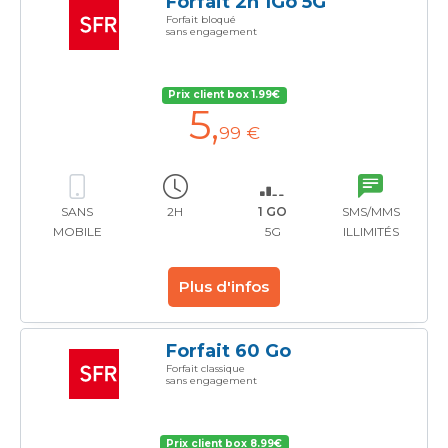
Forfait 2h 1Go 5G
Forfait bloqué
sans engagement
Prix client box 1.99€
5
,
99 €
SANS
2H
1 GO
SMS/MMS
MOBILE
5G
ILLIMITÉS
Plus d'infos
Forfait 60 Go
Forfait classique
sans engagement
Prix client box 8.99€