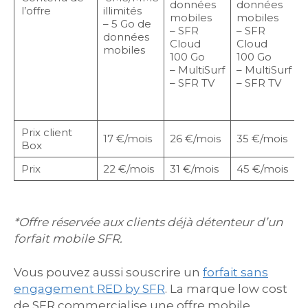
données
données
l’offre
illimités
mobiles
mobiles
– 5 Go de
– SFR
– SFR
l
données
Cloud
Cloud
T
mobiles
100 Go
100 Go
– MultiSurf
– MultiSurf
– SFR TV
– SFR TV
–
Prix client
17 €/mois
26 €/mois
35 €/mois
Box
Prix
22 €/mois
31 €/mois
45 €/mois
*Offre réservée aux clients déjà détenteur d’un
forfait mobile SFR.
Vous pouvez aussi souscrire un
forfait sans
engagement RED by SFR
. La marque low cost
de SFR commercialise une offre mobile