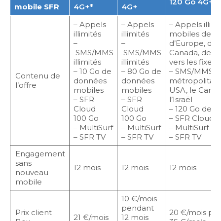
120 Go 4G+
mobile SFR
4G+*
4G+
– Appels
– Appels
– Appels illimi
illimités
illimités
mobiles de Fr
–
–
d’Europe, de
SMS/MMS
SMS/MMS
Canada, de Chi
illimités
illimités
vers les fixes
– 10 Go de
– 80 Go de
– SMS/MMS ill
Contenu de
données
données
métropolitaine
l’offre
mobiles
mobiles
USA, le Canada
– SFR
– SFR
l’Israël
Cloud
Cloud
– 120 Go de 
100 Go
100 Go
– SFR Cloud 1
– MultiSurf
– MultiSurf
– MultiSurf
– SFR TV
– SFR TV
– SFR TV
Engagement
sans
12 mois
12 mois
12 mois
nouveau
mobile
10 €/mois
pendant
Prix client
20 €/mois pen
21 €/mois
12 mois