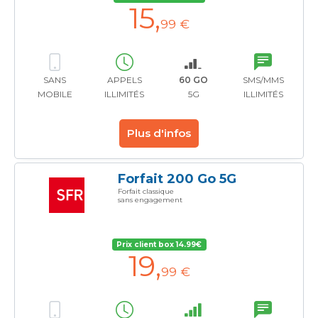
15
,
99 €
SANS
APPELS
60 GO
SMS/MMS
MOBILE
ILLIMITÉS
5G
ILLIMITÉS
Plus d'infos
Forfait 200 Go 5G
Forfait classique
sans engagement
Prix client box 14.99€
19
,
99 €