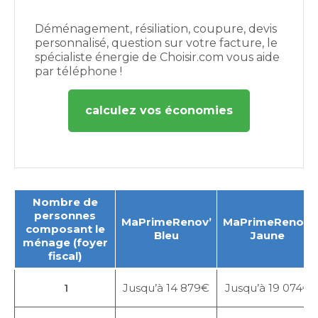
Déménagement, résiliation, coupure, devis
personnalisé, question sur votre facture, le
spécialiste énergie de Choisir.com vous aide
par téléphone !
calculez vos économies
Nombre de
personnes
MaPrimeRenov’
MaPrimeRenov’
composant le
Bleu
Jaune
ménage (foyer
fiscal)
1
Jusqu’à 14 879€
Jusqu’à 19 074€