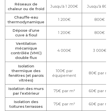
Réseaux de
Jusqu’à 1 200€
Jusqu’à 800
chaleur ou de froid
Chauffe-eau
1 200€
800€
thermodynamique
Dépose d’une
1 200€
800€
cuve à fioul
Ventilation
mécanique
4 000€
3 000€
contrôlée (VMC)
double flux
Isolation
thermique des
100€ par
80€ par m²
fenêtres (et parois
équipement
vitrées)
Isolation des murs
75€ par m²
60€ par m²
par l’extérieur
Isolation des
75€ par m²
60€ par m²
toitures terrasses