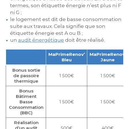
termes, son étiquette énergie n’est plus ni F
ni G ;
le logement est dit de basse consommation
suite aux travaux. Cela signifie que son
étiquette énergie est A ou B ;
un
audit énergétique
doit être réalisé.
MaPrimeRenov’
MaPrimeRenov’
Bleu
Jaune
Bonus sortie
de passoire
1 500€
1 500€
thermique
Bonus
Bâtiment
Basse
1 500€
1 500€
Consommation
(BBC)
Réalisation
d’un audit
500€
400€