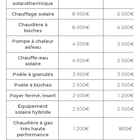
solarothermique
Chauffage solaire
8 000€
6 500€
Chaudière à
8 000€
6 500€
bûches
Pompe à chaleur
4 000€
3 000€
air/eau
Chauffe-eau
4 000€
2 500€
solaire
Poêle à granulés
3 000€
3 000€
Poêle à bûches
2 500€
2 000€
Foyer fermé, insert
2 000€
1 200€
Équipement
2 500€
2 000€
solaire hybride
Chaudière à gaz
très haute
1 200€
800€
performance