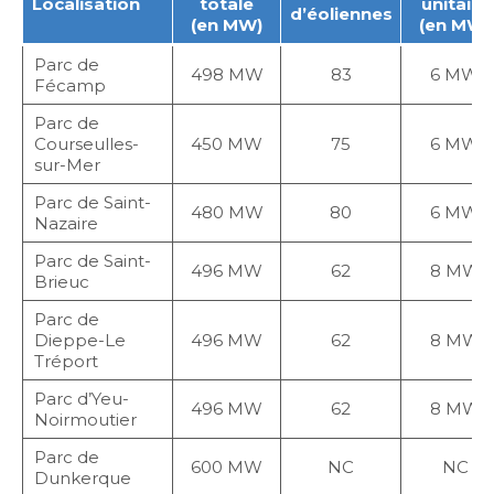
Localisation
totale
unitaire
d’éoliennes
(en MW)
(en MW)
Parc de
498 MW
83
6 MW
Fécamp
Parc de
Courseulles-
450 MW
75
6 MW
sur-Mer
Parc de Saint-
480 MW
80
6 MW
Nazaire
Parc de Saint-
496 MW
62
8 MW
Brieuc
Parc de
Dieppe-Le
496 MW
62
8 MW
Tréport
Parc d’Yeu-
496 MW
62
8 MW
Noirmoutier
Parc de
600 MW
NC
NC
Dunkerque