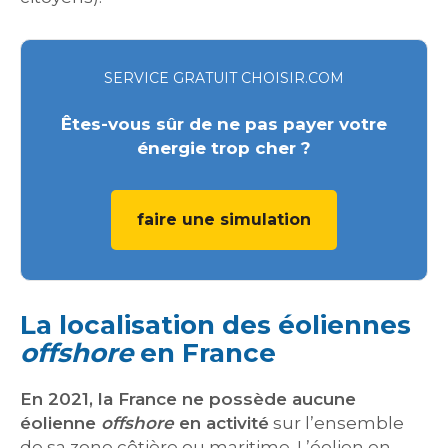
SERVICE GRATUIT CHOISIR.COM
Êtes-vous sûr de ne pas payer votre
énergie trop cher ?
faire une simulation
La localisation des éoliennes
offshore
en France
En 2021, la France ne possède aucune
éolienne
offshore
en activité
sur l’ensemble
de sa zone côtière ou maritime. L’éolien en